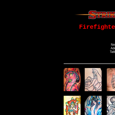
Firefighte
Ne
Ad
Tat